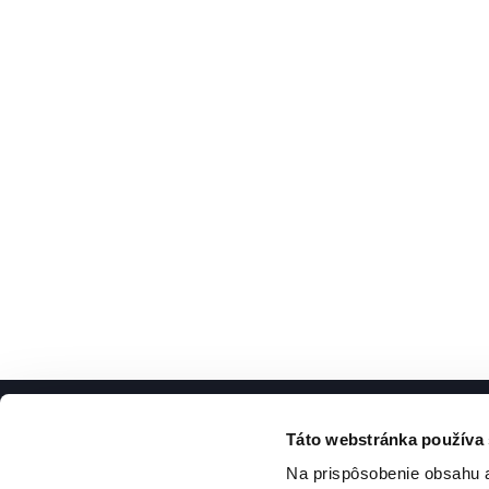
@Dmin
Financial Releases
2
Táto webstránka používa
O NÁS
Na prispôsobenie obsahu a