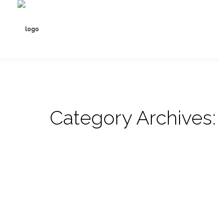
Warning
: Undefined array key "HTTP_X_WP_TEMPORARY" in
/
Warning
: Undefined array key "HTTP_X_WP_TEMPORARY" in
/
Category Archives