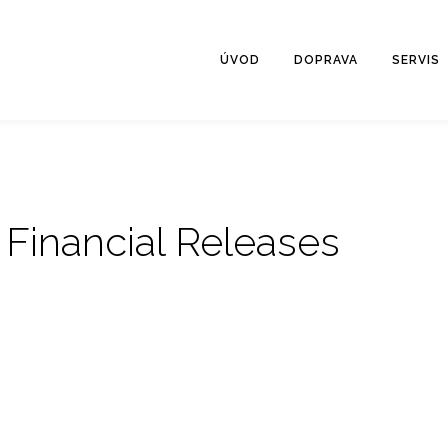
data/b/c/bc57f822-11bd-438b-b5d0-f3a4d45f0af7/lctrans.sk/web/wp
ÚVOD
DOPRAVA
SERVIS
data/b/c/bc57f822-11bd-438b-b5d0-f3a4d45f0af7/lctrans.sk/web/wp
:
Financial Releases